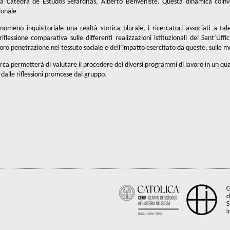
la Cátedra de Estudos Sefarditas, Alberto Benveniste. Questa dinamica coinvol
ionale
nomeno inquisitoriale una realtà storica plurale, i ricercatori associati a t
flessione comparativa sulle differenti realizzazioni istituzionali del Sant’Uff
oro penetrazione nel tessuto sociale e dell’impatto esercitato da queste, sulle 
erca permetterà di valutare il procedere dei diversi programmi di lavoro in un qua
dalle riflessioni promosse dal gruppo.