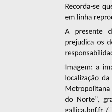
Recorda-se qu
em linha repro
A presente d
prejudica os d
responsabilida
Imagem: a im
localização d
Metropolitana 
do Norte”, gr
gallica.bnf.fr 