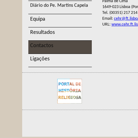
Palma de Cima
Diário do Pe. Martins Capela
1649-023 Lisboa (Por
Tel. (00351) 217 214
Email:
cehr@ft.lisbo
Equipa
URL:
www.cehr.ft.li
Resultados
Contactos
Ligações