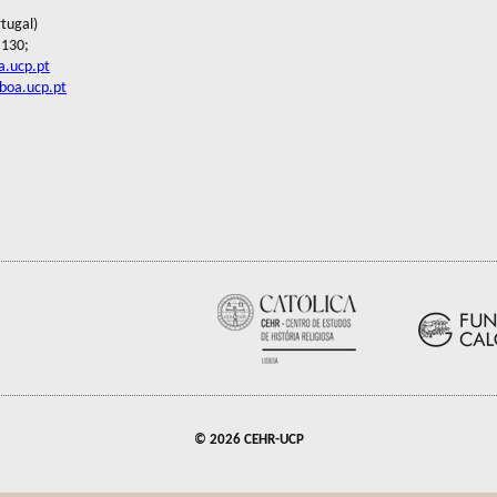
tugal)
 130;
a.ucp.pt
sboa.ucp.pt
© 2026 CEHR-UCP