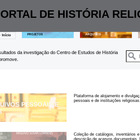
ORTAL DE HISTÓRIA RELI
PROJETOS
ARQUIVOS
Início
esultados da investigação do Centro de Estudos de História
 promove.
Plataforma de alojamento e divulgaçã
pessoais e de instituições religiosas
UIVOS PESSOAIS E
S
Coleção de catálogos, inventários e
descrição de acervos documentais. E